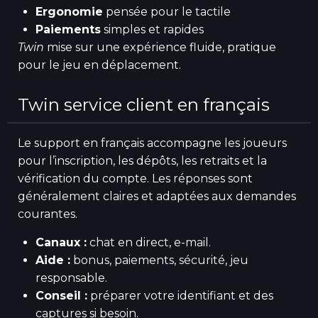
Ergonomie
pensée pour le tactile
Paiements
simples et rapides
Twin
mise sur une expérience fluide, pratique
pour le jeu en déplacement.
Twin service client en français
Le support en français accompagne les joueurs
pour l’inscription, les dépôts, les retraits et la
vérification du compte. Les réponses sont
généralement claires et adaptées aux demandes
courantes.
Canaux :
chat en direct, e-mail.
Aide :
bonus, paiements, sécurité, jeu
responsable.
Conseil :
préparer votre identifiant et des
captures si besoin.