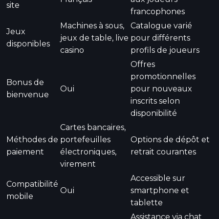
site
francophones
Machines à sous,
Catalogue varié
Jeux
jeux de table, live
pour différents
disponibles
casino
profils de joueurs
Offres
promotionnelles
Bonus de
Oui
pour nouveaux
bienvenue
inscrits selon
disponibilité
Cartes bancaires,
Méthodes de
portefeuilles
Options de dépôt et
paiement
électroniques,
retrait courantes
virement
Accessible sur
Compatibilité
Oui
smartphone et
mobile
tablette
Assistance via chat