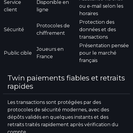
Service
Disponible en
ou e-mail selon les
client
ligne
horaires
Protection des
Protocoles de
Sécurité
données et des
chiffrement
transactions
Présentation pensée
Joueurs en
Public cible
pour le marché
France
français
Twin paiements fiables et retraits
rapides
Les transactions sont protégées par des
protocoles de sécurité modernes, avec des
dépôts validés en quelques instants et des
retraits traités rapidement après vérification du
compte.