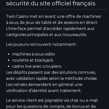
sécurité du site officiel français
Twin Casino met en avant une offre de machines
à sous, de jeux de table et de sessions en direct.
L’interface permet d’accéder rapidement aux
catégories principales et aux nouveautés.
Les joueurs retrouvent notamment :
machines à sous vidéo
roulette et blackjack
casino live avec croupiers
Les dépôts passent par des solutions connues,
avec validation rapide selon la méthode choisie.
Les retraits demandent en général une
vérification d’identité avant traitement.
Le service client est joignable via chat ou e-mail
pour les questions de compte, de bonus et de