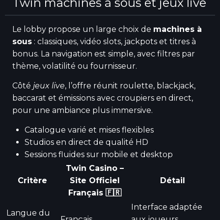
Twin machines à sous et jeux live
Le lobby propose un large choix de
machines à
sous
: classiques, vidéo slots, jackpots et titres à
bonus. La navigation est simple, avec filtres par
thème, volatilité ou fournisseur.
Côté
jeux live
, l’offre réunit roulette, blackjack,
baccarat et émissions avec croupiers en direct,
pour une ambiance plus immersive.
Catalogue varié et mises flexibles
Studios en direct de qualité HD
Sessions fluides sur mobile et desktop
Twin Casino –
Critère
Site Officiel
Détail
Français 🇫🇷
Interface adaptée
Langue du
Français
aux joueurs